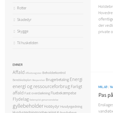
Holsteb
Rotter
Hovedreg
offentlig
Skadedyr
der vedl
Skygge
private o
Til huskelisten
EMNER
Affald
Beholderkontrol
Affaldsregister
Energi
Brugerbetaling
Beredskabsplan
Besparelser
energi og ressourceforbrug
Farligt
MILJØ
/
N
affald
Fluebekæmpelse
Fast overdækning
Pas på
Flydelag
foderspild
genanvendelse
Ensilages
gyllebeholder
Hobbydyr
Husdyrgødning
vandløbe
Husdyrgødningsopbevaring
IE-husdyrbrug