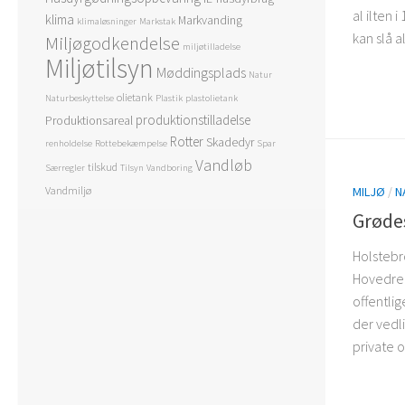
al ilten 
klima
Markvanding
klimaløsninger
Markstak
kan slå a
Miljøgodkendelse
miljøtilladelse
Miljøtilsyn
Møddingsplads
Natur
olietank
Naturbeskyttelse
Plastik
plastolietank
produktionstilladelse
Produktionsareal
Rotter
Skadedyr
renholdelse
Rottebekæmpelse
Spar
Vandløb
tilskud
Særregler
Tilsyn
Vandboring
MILJØ
/
N
Vandmiljø
Grøde
Holsteb
Hovedreg
offentlig
der vedl
private o