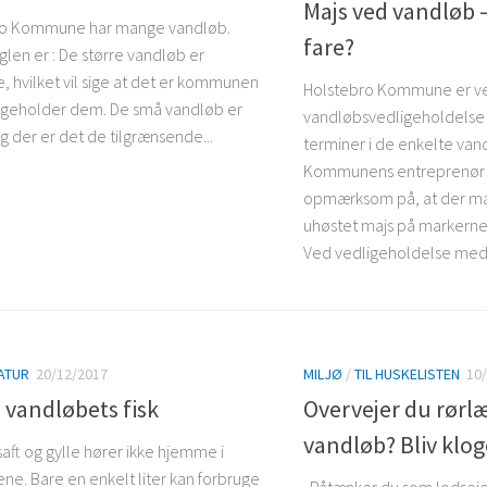
Majs ved vandløb –
ro Kommune har mange vandløb.
fare?
len er : De større vandløb er
e, hvilket vil sige at det er kommunen
Holstebro Kommune er ve
igeholder dem. De små vandløb er
vandløbsvedligeholdelse e
g der er det de tilgrænsende...
terminer i de enkelte van
Kommunens entreprenør 
opmærksom på, at der ma
uhøstet majs på markerne
Ved vedligeholdelse med.
ATUR
20/12/2017
MILJØ
/
TIL HUSKELISTEN
10
 vandløbets fisk
Overvejer du rørl
vandløb? Bliv klog
aft og gylle hører ikke hjemme i
ne. Bare en enkelt liter kan forbruge
Påtænker du som lodseje