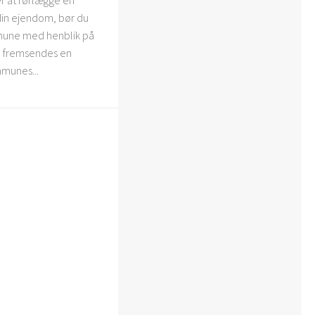
 din ejendom, bør du
mune med henblik på
al fremsendes en
munes...