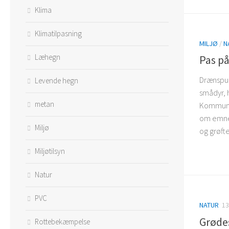
Klima
Klimatilpasning
MILJØ
/
N
Læhegn
Pas p
Drænspuli
Levende hegn
smådyr, 
metan
Kommune 
om emnet
Miljø
og grøfte
Miljøtilsyn
Natur
PVC
NATUR
13
Grøde
Rottebekæmpelse