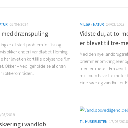
ATUR
05/04/2024
MILJØ
/
NATUR
24/02/2023
å med drænspuling
Vidste du, at to-
er blevet til tre
ng er et stort problem for fisk og
hvis okker ender i vandløbet. Herning
Med den nye landbrugsref
har lavet en kort lille oplysende film
bræmmer omkring søer og
. Okker – Vedligeholdelse af dræn
med en meter. Fra den 1. 
r i okkerområder...
minimum have tre meter
dine søer og vandhuller. 
/05/2019
TIL HUSKELISTEN
17/08/2018
skæring i vandløb