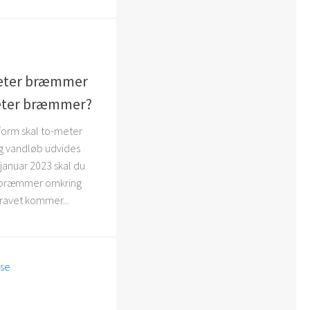
meter bræmmer
-meter bræmmer?
orm skal to-meter
 vandløb udvides
januar 2023 skal du
 bræmmer omkring
Kravet kommer...