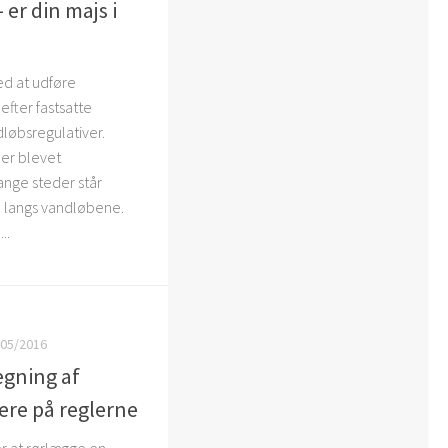
 er din majs i
d at udføre
fter fastsatte
dløbsregulativer.
er blevet
nge steder står
 langs vandløbene.
..
/05/2016
ægning af
ere på reglerne
r at rørlægge en