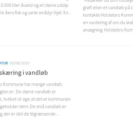
i 10.000 liter åvand og et større udslip
grøft eller et vandløb på
lle åens fisk og sarte smådyr ihjel. En...
kontakte Holstebro Kom
en vurdering af om du sk
ansøgning. Holstebro Kom
ATUR
03/08/2015
skæring i vandløb
ro Kommune har mange vandløb.
len er : De større vandløb er
e, hvilket vil sige at det er kommunen
igeholder dem. De små vandløb er
g der er det de tilgrænsende...