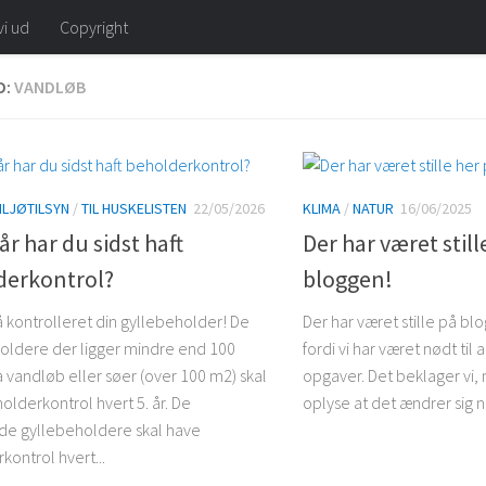
vi ud
Copyright
D:
VANDLØB
ILJØTILSYN
/
TIL HUSKELISTEN
22/05/2026
KLIMA
/
NATUR
16/06/2025
r har du sidst haft
Der har været still
derkontrol?
bloggen!
å kontrolleret din gyllebeholder! De
Der har været stille på blog
oldere der ligger mindre end 100
fordi vi har været nødt til 
a vandløb eller søer (over 100 m2) skal
opgaver. Det beklager vi, 
olderkontrol hvert 5. år. De
oplyse at det ændrer sig nu
de gyllebeholdere skal have
kontrol hvert...