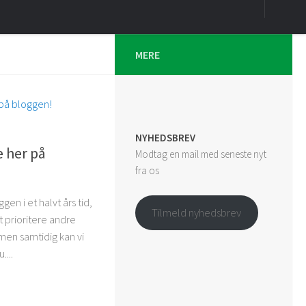
MERE
NYHEDSBREV
e her på
Modtag en mail med seneste nyt
fra os
gen i et halvt års tid,
Tilmeld nyhedsbrev
at prioritere andre
men samtidig kan vi
....