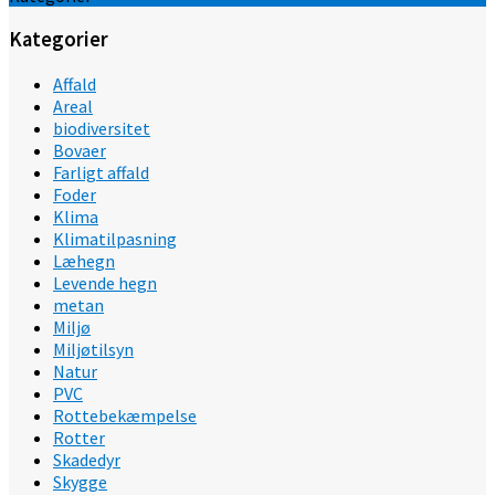
Kategorier
Affald
Areal
biodiversitet
Bovaer
Farligt affald
Foder
Klima
Klimatilpasning
Læhegn
Levende hegn
metan
Miljø
Miljøtilsyn
Natur
PVC
Rottebekæmpelse
Rotter
Skadedyr
Skygge