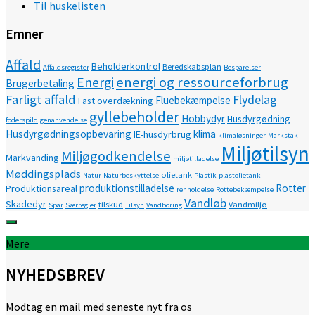
Til huskelisten
Emner
Affald
Beholderkontrol
Beredskabsplan
Affaldsregister
Besparelser
energi og ressourceforbrug
Energi
Brugerbetaling
Farligt affald
Flydelag
Fluebekæmpelse
Fast overdækning
gyllebeholder
Hobbydyr
Husdyrgødning
foderspild
genanvendelse
Husdyrgødningsopbevaring
klima
IE-husdyrbrug
klimaløsninger
Markstak
Miljøtilsyn
Miljøgodkendelse
Markvanding
miljøtilladelse
Møddingsplads
olietank
Natur
Naturbeskyttelse
Plastik
plastolietank
produktionstilladelse
Rotter
Produktionsareal
renholdelse
Rottebekæmpelse
Vandløb
Skadedyr
tilskud
Vandmiljø
Spar
Særregler
Tilsyn
Vandboring
Mere
NYHEDSBREV
Modtag en mail med seneste nyt fra os