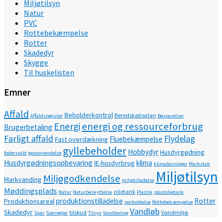
Miljøtilsyn
Natur
PVC
Rottebekæmpelse
Rotter
Skadedyr
Skygge
Til huskelisten
Emner
Affald
Beholderkontrol
Beredskabsplan
Affaldsregister
Besparelser
energi og ressourceforbrug
Energi
Brugerbetaling
Farligt affald
Flydelag
Fluebekæmpelse
Fast overdækning
gyllebeholder
Hobbydyr
Husdyrgødning
foderspild
genanvendelse
Husdyrgødningsopbevaring
klima
IE-husdyrbrug
klimaløsninger
Markstak
Miljøtilsyn
Miljøgodkendelse
Markvanding
miljøtilladelse
Møddingsplads
olietank
Natur
Naturbeskyttelse
Plastik
plastolietank
produktionstilladelse
Rotter
Produktionsareal
renholdelse
Rottebekæmpelse
Vandløb
Skadedyr
tilskud
Vandmiljø
Spar
Særregler
Tilsyn
Vandboring