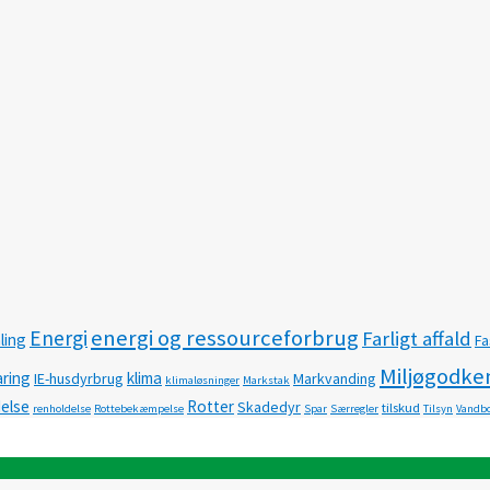
energi og ressourceforbrug
Energi
Farligt affald
ling
Fa
Miljøgodke
ring
klima
IE-husdyrbrug
Markvanding
klimaløsninger
Markstak
delse
Rotter
Skadedyr
tilskud
renholdelse
Rottebekæmpelse
Spar
Særregler
Tilsyn
Vandbo