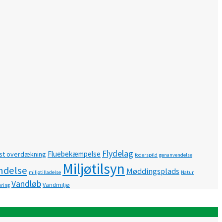
Flydelag
Fluebekæmpelse
st overdækning
foderspild
genanvendelse
Miljøtilsyn
ndelse
Møddingsplads
miljøtilladelse
Natur
Vandløb
Vandmiljø
ring