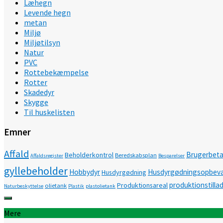
Læhegn
Levende hegn
metan
Miljø
Miljøtilsyn
Natur
PVC
Rottebekæmpelse
Rotter
Skadedyr
Skygge
Til huskelisten
Emner
Affald
Brugerbeta
Beholderkontrol
Beredskabsplan
Affaldsregister
Besparelser
gyllebeholder
Hobbydyr
Husdyrgødningsopbeva
Husdyrgødning
produktionstilla
Produktionsareal
olietank
Naturbeskyttelse
Plastik
plastolietank
Mere