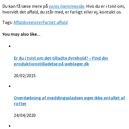
Du kan få læse mere på
vores hjemmeside
. Hvis du er i tvivl om,
hvorvidt det affald, du står med, er farligt eller ej, kontakt os.
Tags:
Affaldsregister
Farligt affald
You may also like...
Er du i tvivl om det tilladte dyrehold? – Find din
produktionstilladelse på weblager.dk
20/02/2015
Overdækning af møddingspladsen øger ikke antallet af
rotter
24/04/2020