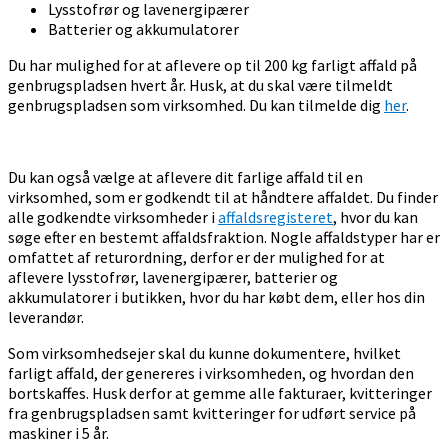
Lysstofrør og lavenergipærer
Batterier og akkumulatorer
Du har mulighed for at aflevere op til 200 kg farligt affald på
genbrugspladsen hvert år. Husk, at du skal være tilmeldt
genbrugspladsen som virksomhed. Du kan tilmelde dig
her
.
Du kan også vælge at aflevere dit farlige affald til en
virksomhed, som er godkendt til at håndtere affaldet. Du finder
alle godkendte virksomheder i
affaldsregisteret
, hvor du kan
søge efter en bestemt affaldsfraktion. Nogle affaldstyper har er
omfattet af returordning, derfor er der mulighed for at
aflevere lysstofrør, lavenergipærer, batterier og
akkumulatorer i butikken, hvor du har købt dem, eller hos din
leverandør.
Som virksomhedsejer skal du kunne dokumentere, hvilket
farligt affald, der genereres i virksomheden, og hvordan den
bortskaffes. Husk derfor at gemme alle fakturaer, kvitteringer
fra genbrugspladsen samt kvitteringer for udført service på
maskiner i 5 år.