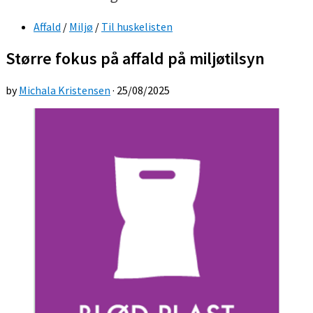
Affald
/
Miljø
/
Til huskelisten
Større fokus på affald på miljøtilsyn
by
Michala Kristensen
·
25/08/2025