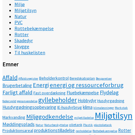
Miljø
Miljøtilsyn
Natur
PVC
Rottebekæmpelse
Rotter
Skadedyr
Skygge
Til huskelisten
Emner
Affald
Beholderkontrol
Beredskabsplan
Affaldsregister
Besparelser
energi og ressourceforbrug
Energi
Brugerbetaling
Farligt affald
Flydelag
Fluebekæmpelse
Fast overdækning
gyllebeholder
Hobbydyr
Husdyrgødning
foderspild
genanvendelse
Husdyrgødningsopbevaring
klima
IE-husdyrbrug
klimaløsninger
Markstak
Miljøtilsyn
Miljøgodkendelse
Markvanding
miljøtilladelse
Møddingsplads
olietank
Natur
Naturbeskyttelse
Plastik
plastolietank
produktionstilladelse
Rotter
Produktionsareal
renholdelse
Rottebekæmpelse