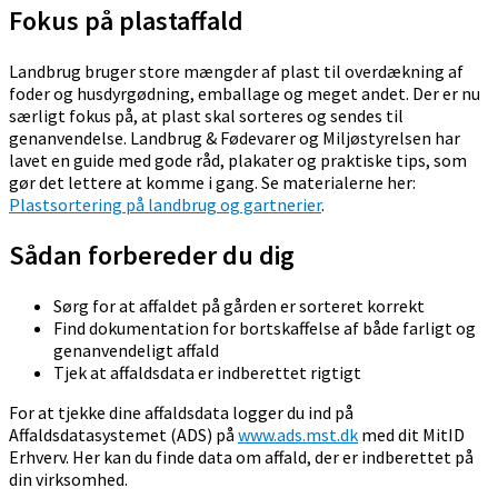
Fokus på plastaffald
Landbrug bruger store mængder af plast til overdækning af
foder og husdyrgødning, emballage og meget andet. Der er nu
særligt fokus på, at plast skal sorteres og sendes til
genanvendelse. Landbrug & Fødevarer og Miljøstyrelsen har
lavet en guide med gode råd, plakater og praktiske tips, som
gør det lettere at komme i gang. Se materialerne her:
Plastsortering på landbrug og gartnerier
.
Sådan forbereder du dig
Sørg for at affaldet på gården er sorteret korrekt
Find dokumentation for bortskaffelse af både farligt og
genanvendeligt affald
Tjek at affaldsdata er indberettet rigtigt
For at tjekke dine affaldsdata logger du ind på
Affaldsdatasystemet (ADS) på
www.ads.mst.dk
med dit MitID
Erhverv. Her kan du finde data om affald, der er indberettet på
din virksomhed.