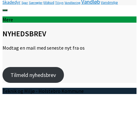
Vandløb
Skadedyr
tilskud
Vandmiljø
Spar
Særregler
Tilsyn
Vandboring
Mere
NYHEDSBREV
Modtag en mail med seneste nyt fra os
Tilmeld nyhedsbrev
Teknik og Miljø - Holstebro Kommune