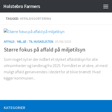
Holstebro Farmers
Skip to content
TAGGED:
AFFALDSSORTERING
AFFALD
/
MILJØ
/
TIL HUSKELISTEN
25/08/2025
Større fokus på affald på miljøtilsyn
Som noget nyt er der indført et styrket affaldstilsyn for alle
virksomheder og landbrug fra 2025. Formålet er at sikre, at mest
muligt affald genanvendes i stedet for at blive brændt. Hvad
kigger kommunen...
KATEGORIER