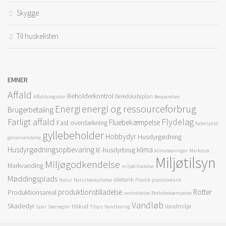
Skygge
Til huskelisten
EMNER
Affald
Beholderkontrol
Beredskabsplan
Affaldsregister
Besparelser
energi og ressourceforbrug
Energi
Brugerbetaling
Farligt affald
Flydelag
Fluebekæmpelse
Fast overdækning
foderspild
gyllebeholder
Hobbydyr
Husdyrgødning
genanvendelse
Husdyrgødningsopbevaring
klima
IE-husdyrbrug
klimaløsninger
Markstak
Miljøtilsyn
Miljøgodkendelse
Markvanding
miljøtilladelse
Møddingsplads
olietank
Natur
Naturbeskyttelse
Plastik
plastolietank
produktionstilladelse
Rotter
Produktionsareal
renholdelse
Rottebekæmpelse
Vandløb
Skadedyr
tilskud
Vandmiljø
Spar
Særregler
Tilsyn
Vandboring