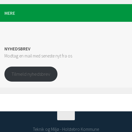
MERE
NYHEDSBREV
Modtag en mail med seneste nyt fra os
Tilmeld nyhedsbrev
Teknik og Miljø - Holstebro Kommune