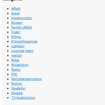
Affald
Areal
biodiversitet
Bovaer
Farligt affald
Foder
Klima
Klimatilpasning
Læhegn
Levende hegn
metan
Miljø
Miljøtilsyn
Natur
PVC
Rottebekæmpelse
Rotter
Skadedyr
Skygge
Til huskelisten