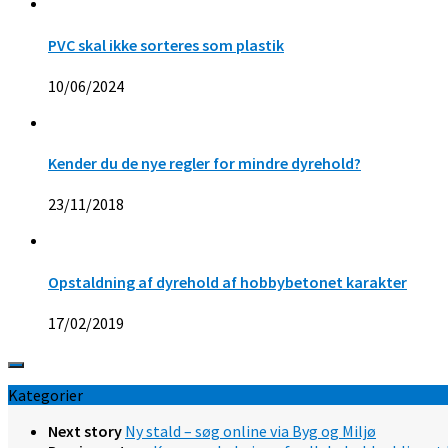
PVC skal ikke sorteres som plastik
10/06/2024
Kender du de nye regler for mindre dyrehold?
23/11/2018
Opstaldning af dyrehold af hobbybetonet karakter
17/02/2019
Kategorier
Next story
Ny stald – søg online via Byg og Miljø