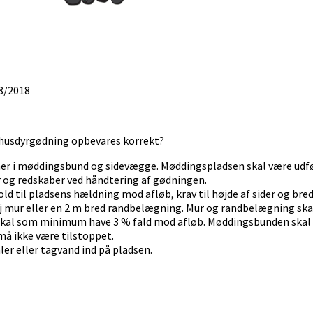
8/2018
e husdyrgødning opbevares korrekt?
ner i møddingsbund og sidevægge. Møddingspladsen skal være udfø
 og redskaber ved håndtering af gødningen.
old til pladsens hældning mod afløb, krav til højde af sider og br
mur eller en 2 m bred randbelægning. Mur og randbelægning skal 
kal som minimum have 3 % fald mod afløb. Møddingsbunden skal
må ikke være tilstoppet.
er eller tagvand ind på pladsen.