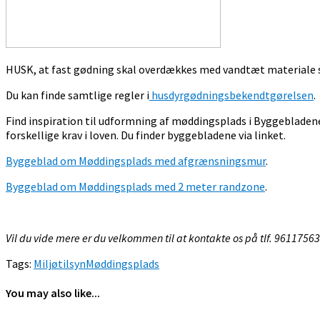
HUSK, at fast gødning skal overdækkes med vandtæt materiale 
Du kan finde samtlige regler i
husdyrgødningsbekendtgørelsen
.
Find inspiration til udformning af møddingsplads i Byggeblade
forskellige krav i loven. Du finder byggebladene via linket.
Byggeblad om Møddingsplads med afgrænsningsmur
.
Byggeblad om Møddingsplads med 2 meter randzone
.
Vil du vide mere er du velkommen til at kontakte os på tlf. 96117563
Tags:
Miljøtilsyn
Møddingsplads
You may also like...