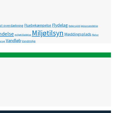
Flydelag
Fluebekæmpelse
st overdækning
foderspild
genanvendelse
Miljøtilsyn
ndelse
Møddingsplads
miljøtilladelse
Natur
Vandløb
Vandmiljø
ring