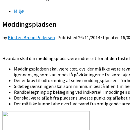
Miljø
Møddingspladsen
by
Kirsten Bruun Pedersen
· Published
26/11/2014
· Updated
16/0
Hvordan skal din møddingsplads være indrettet for at den fast
Møddingspladsen skal være tæt, dvs. der må ikke være rev
igennem, og som kan modstå påvirkningerne fra køretøjer
Der er krav til udformning af selve møddingspladsen i forh
Sidebegrænsningen skal som minimum bestå af en 1 m høj 
Randbelægning og belægning ved indkørsel i møddingen s
Der skal være afløb fra pladsens laveste punkt og afløbet 
Der må ikke kunne løbe overfladevand fra omliggende areal