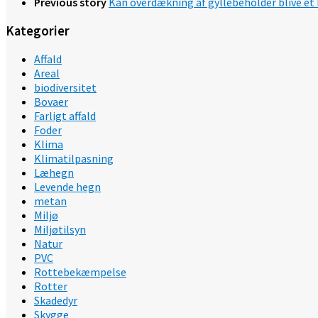
Previous story
Kan overdækning af gyllebeholder blive et 
Kategorier
Affald
Areal
biodiversitet
Bovaer
Farligt affald
Foder
Klima
Klimatilpasning
Læhegn
Levende hegn
metan
Miljø
Miljøtilsyn
Natur
PVC
Rottebekæmpelse
Rotter
Skadedyr
Skygge