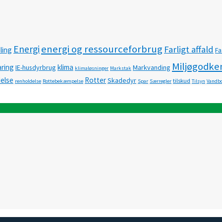
energi og ressourceforbrug
Energi
Farligt affald
ling
Fa
Miljøgodke
ring
klima
IE-husdyrbrug
Markvanding
klimaløsninger
Markstak
delse
Rotter
Skadedyr
tilskud
renholdelse
Rottebekæmpelse
Spar
Særregler
Tilsyn
Vandbo