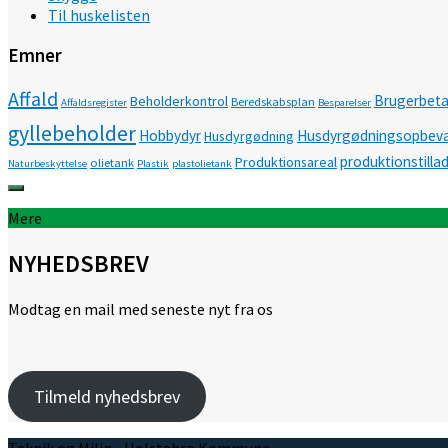
Til huskelisten
Emner
Affald
Brugerbeta
Beholderkontrol
Beredskabsplan
Affaldsregister
Besparelser
gyllebeholder
Hobbydyr
Husdyrgødningsopbeva
Husdyrgødning
produktionstilla
Produktionsareal
olietank
Naturbeskyttelse
Plastik
plastolietank
Mere
NYHEDSBREV
Modtag en mail med seneste nyt fra os
Tilmeld nyhedsbrev
Teknik og Miljø - Holstebro Kommune