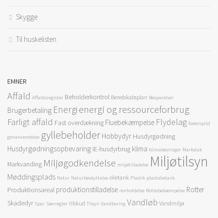
Skygge
Til huskelisten
EMNER
Affald
Beholderkontrol
Beredskabsplan
Affaldsregister
Besparelser
energi og ressourceforbrug
Energi
Brugerbetaling
Farligt affald
Flydelag
Fluebekæmpelse
Fast overdækning
foderspild
gyllebeholder
Hobbydyr
Husdyrgødning
genanvendelse
Husdyrgødningsopbevaring
klima
IE-husdyrbrug
klimaløsninger
Markstak
Miljøtilsyn
Miljøgodkendelse
Markvanding
miljøtilladelse
Møddingsplads
olietank
Natur
Naturbeskyttelse
Plastik
plastolietank
produktionstilladelse
Rotter
Produktionsareal
renholdelse
Rottebekæmpelse
Vandløb
Skadedyr
tilskud
Vandmiljø
Spar
Særregler
Tilsyn
Vandboring