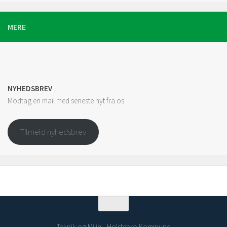
MERE
NYHEDSBREV
Modtag en mail med seneste nyt fra os
Tilmeld nyhedsbrev
Teknik og Miljø - Holstebro Kommune