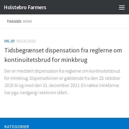
Holstebro Farmers
Skip to content
TAGGED:
MINK
MILJØ
30/10/2020
Tidsbegrænset dispensation fra reglerne om
kontinuitetsbrud for minkbrug
Der er meddelt dispensation fra reglerne om kontinuitetsbrud
for minkbrug. Dispensationen er gældende fra den 28. oktober
2020 til og med den 31. december 2021. En række minkfarme
har pga. nedgang i sektoren stået...
KATEGORIER