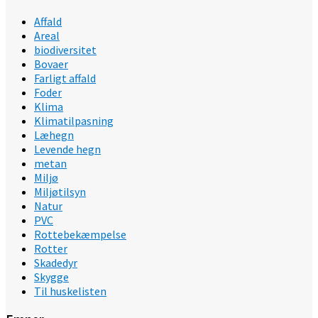
Affald
Areal
biodiversitet
Bovaer
Farligt affald
Foder
Klima
Klimatilpasning
Læhegn
Levende hegn
metan
Miljø
Miljøtilsyn
Natur
PVC
Rottebekæmpelse
Rotter
Skadedyr
Skygge
Til huskelisten