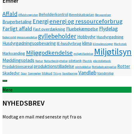
Emner
Affald
Beholderkontrol
Beredskabsplan
Affaldsregister
Besparelser
energi og ressourceforbrug
Energi
Brugerbetaling
Farligt affald
Flydelag
Fluebekæmpelse
Fast overdækning
gyllebeholder
Hobbydyr
Husdyrgødning
foderspild
genanvendelse
Husdyrgødningsopbevaring
klima
IE-husdyrbrug
klimaløsninger
Markstak
Miljøtilsyn
Miljøgodkendelse
Markvanding
miljøtilladelse
Møddingsplads
olietank
Natur
Naturbeskyttelse
Plastik
plastolietank
produktionstilladelse
Rotter
Produktionsareal
renholdelse
Rottebekæmpelse
Vandløb
Skadedyr
tilskud
Vandmiljø
Spar
Særregler
Tilsyn
Vandboring
Mere
NYHEDSBREV
Modtag en mail med seneste nyt fra os