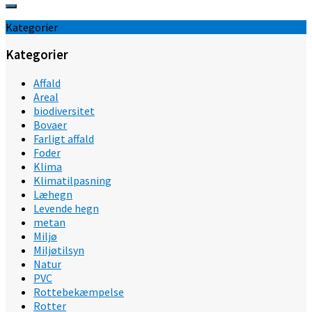
Kategorier
Kategorier
Affald
Areal
biodiversitet
Bovaer
Farligt affald
Foder
Klima
Klimatilpasning
Læhegn
Levende hegn
metan
Miljø
Miljøtilsyn
Natur
PVC
Rottebekæmpelse
Rotter