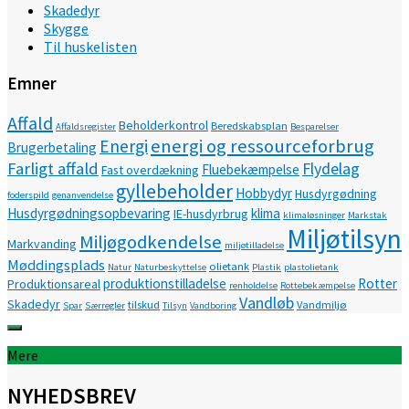
Skadedyr
Skygge
Til huskelisten
Emner
Affald
Beholderkontrol
Beredskabsplan
Affaldsregister
Besparelser
energi og ressourceforbrug
Energi
Brugerbetaling
Farligt affald
Flydelag
Fluebekæmpelse
Fast overdækning
gyllebeholder
Hobbydyr
Husdyrgødning
foderspild
genanvendelse
Husdyrgødningsopbevaring
klima
IE-husdyrbrug
klimaløsninger
Markstak
Miljøtilsyn
Miljøgodkendelse
Markvanding
miljøtilladelse
Møddingsplads
olietank
Natur
Naturbeskyttelse
Plastik
plastolietank
produktionstilladelse
Rotter
Produktionsareal
renholdelse
Rottebekæmpelse
Vandløb
Skadedyr
tilskud
Vandmiljø
Spar
Særregler
Tilsyn
Vandboring
Mere
NYHEDSBREV