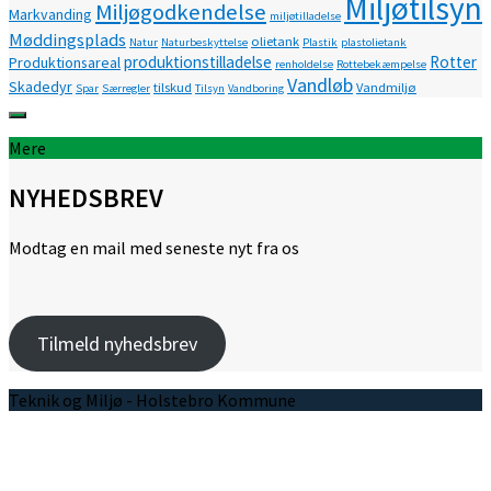
Miljøtilsyn
Miljøgodkendelse
Markvanding
miljøtilladelse
Møddingsplads
olietank
Natur
Naturbeskyttelse
Plastik
plastolietank
produktionstilladelse
Rotter
Produktionsareal
renholdelse
Rottebekæmpelse
Vandløb
Skadedyr
tilskud
Vandmiljø
Spar
Særregler
Tilsyn
Vandboring
Mere
NYHEDSBREV
Modtag en mail med seneste nyt fra os
Tilmeld nyhedsbrev
Teknik og Miljø - Holstebro Kommune