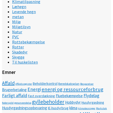
Klimatilpasning
Læhegn
Levende hegn
metan
Miljø
Miljøtilsyn
Natur
PVC
Rottebekæmpelse
Rotter
Skadedyr
Skygge
Til huskelisten
Emner
Affald
Beholderkontrol
Beredskabsplan
Affaldsregister
Besparelser
energi og ressourceforbrug
Energi
Brugerbetaling
Farligt affald
Flydelag
Fluebekæmpelse
Fast overdækning
gyllebeholder
Hobbydyr
Husdyrgødning
foderspild
genanvendelse
Husdyrgødningsopbevaring
klima
IE-husdyrbrug
klimaløsninger
Markstak