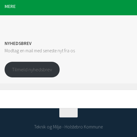
MERE
NYHEDSBREV
Modtag en mail med seneste nyt fra os
Tilmeld nyhedsbrev
Teknik og Miljø - Holstebro Kommune