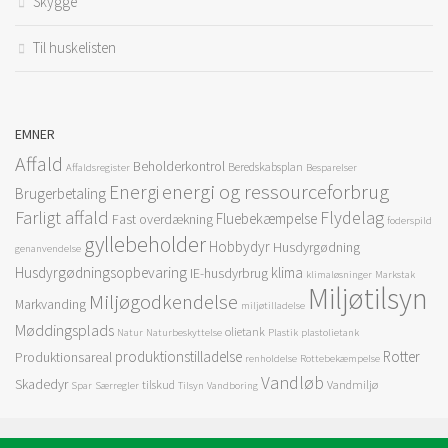
Skygge
Til huskelisten
EMNER
Affald
Beholderkontrol
Beredskabsplan
Affaldsregister
Besparelser
energi og ressourceforbrug
Energi
Brugerbetaling
Farligt affald
Flydelag
Fluebekæmpelse
Fast overdækning
foderspild
gyllebeholder
Hobbydyr
Husdyrgødning
genanvendelse
Husdyrgødningsopbevaring
klima
IE-husdyrbrug
klimaløsninger
Markstak
Miljøtilsyn
Miljøgodkendelse
Markvanding
miljøtilladelse
Møddingsplads
olietank
Natur
Naturbeskyttelse
Plastik
plastolietank
produktionstilladelse
Rotter
Produktionsareal
renholdelse
Rottebekæmpelse
Vandløb
Skadedyr
tilskud
Vandmiljø
Spar
Særregler
Tilsyn
Vandboring