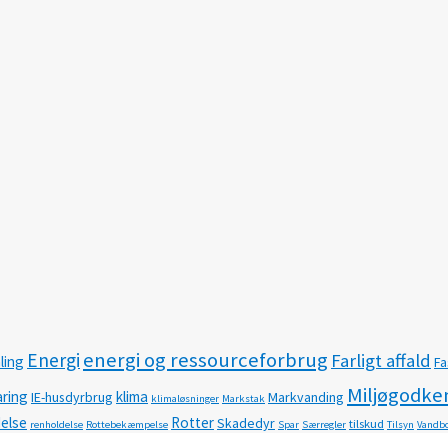
energi og ressourceforbrug
Energi
Farligt affald
ling
Fa
Miljøgodke
ring
klima
IE-husdyrbrug
Markvanding
klimaløsninger
Markstak
delse
Rotter
Skadedyr
tilskud
renholdelse
Rottebekæmpelse
Spar
Særregler
Tilsyn
Vandbo