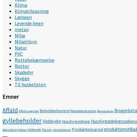
Klima
Klimatilpasning
Læhegn
Levende hegn
metan
Miljø
Miljøtilsyn
Natur
PVC
Rottebekæmpelse
Rotter
Skadedyr
Skygge
Til huskelisten
Emner
Affald
Brugerbeta
Beholderkontrol
Beredskabsplan
Affaldsregister
Besparelser
gyllebeholder
Hobbydyr
Husdyrgødningsopbeva
Husdyrgødning
produktionstilla
Produktionsareal
olietank
Naturbeskyttelse
Plastik
plastolietank