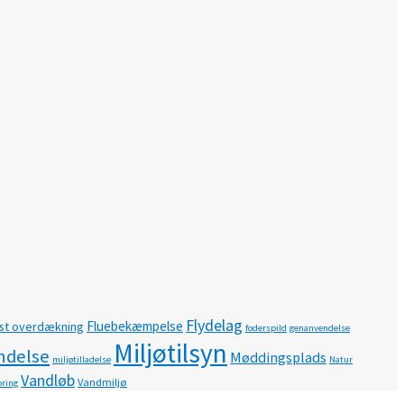
Flydelag
Fluebekæmpelse
st overdækning
foderspild
genanvendelse
Miljøtilsyn
ndelse
Møddingsplads
miljøtilladelse
Natur
Vandløb
Vandmiljø
ring