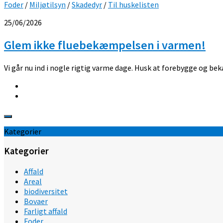
Foder
/
Miljøtilsyn
/
Skadedyr
/
Til huskelisten
25/06/2026
Glem ikke fluebekæmpelsen i varmen!
Vi går nu ind i nogle rigtig varme dage. Husk at forebygge og bek
Kategorier
Kategorier
Affald
Areal
biodiversitet
Bovaer
Farligt affald
Foder